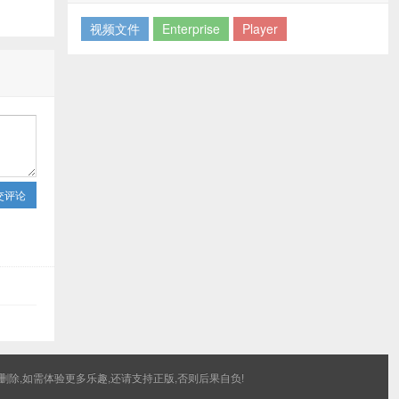
视频文件
Enterprise
Player
交评论
除,如需体验更多乐趣,还请支持正版,否则后果自负!