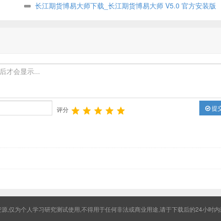
装版
长江期货博易大师下载_长江期货博易大师 V5.0 官方安装版
提
评分
源,仅为个人学习研究测试使用,不得用于任何非法或商业用途,请于下载后的24小时内删