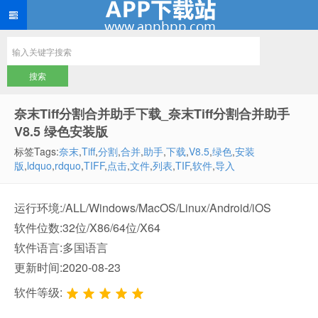
奈末Tiff分割合并助手下载_奈末Tiff分割合并助手
V8.5 绿色安装版
标签Tags:
奈末
,
Tiff
,
分割
,
合并
,
助手
,
下载
,
V8.5
,
绿色
,
安装
版
,
ldquo
,
rdquo
,
TIFF
,
点击
,
文件
,
列表
,
TIF
,
软件
,
导入
运行环境:/ALL/Windows/MacOS/Linux/Android/iOS
软件位数:32位/X86/64位/X64
软件语言:多国语言
更新时间:2020-08-23
软件等级: