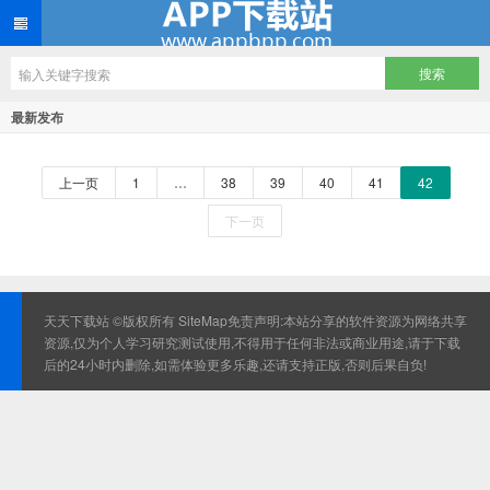
最新发布
上一页
1
…
38
39
40
41
42
下一页
天天下载站 ©版权所有
SiteMap
免责声明:本站分享的软件资源为网络共享
资源,仅为个人学习研究测试使用,不得用于任何非法或商业用途,请于下载
后的24小时内删除,如需体验更多乐趣,还请支持正版,否则后果自负!