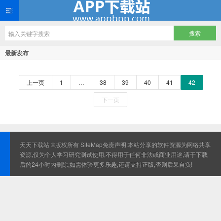
最新发布
上一页
1
…
38
39
40
41
42
下一页
天天下载站 ©版权所有
SiteMap
免责声明:本站分享的软件资源为网络共享
资源,仅为个人学习研究测试使用,不得用于任何非法或商业用途,请于下载
后的24小时内删除,如需体验更多乐趣,还请支持正版,否则后果自负!