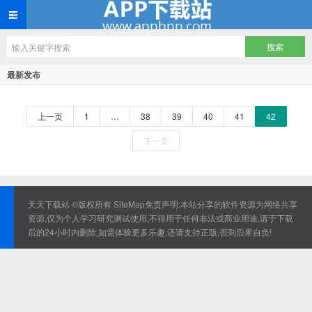
最新发布
上一页
1
…
38
39
40
41
42
下一页
天天下载站 ©版权所有
SiteMap
免责声明:本站分享的软件资源为网络共享
资源,仅为个人学习研究测试使用,不得用于任何非法或商业用途,请于下载
后的24小时内删除,如需体验更多乐趣,还请支持正版,否则后果自负!