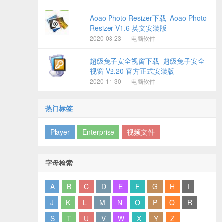
Aoao Photo Resizer下载_Aoao Photo
Resizer V1.6 英文安装版
2020-08-23
电脑软件
超级兔子安全视窗下载_超级兔子安全
视窗 V2.20 官方正式安装版
2020-11-30
电脑软件
热门标签
Player
Enterprise
视频文件
字母检索
A
B
C
D
E
F
G
H
I
J
K
L
M
N
O
P
Q
R
S
T
U
V
W
X
Y
Z